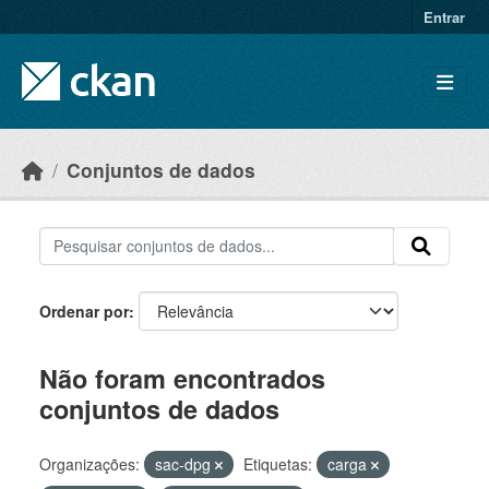
Skip to main content
Entrar
Conjuntos de dados
Ordenar por
Não foram encontrados
conjuntos de dados
Organizações:
sac-dpg
Etiquetas:
carga