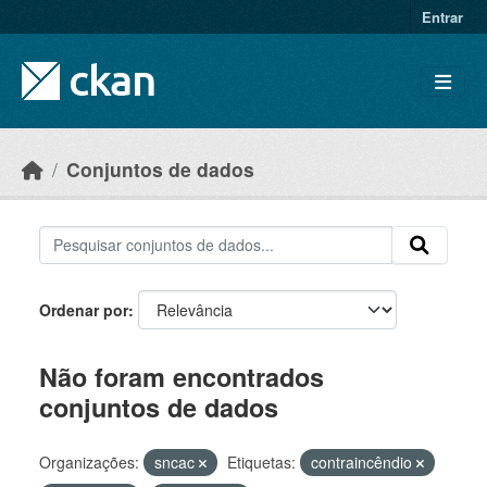
Skip to main content
Entrar
Conjuntos de dados
Ordenar por
Não foram encontrados
conjuntos de dados
Organizações:
sncac
Etiquetas:
contraincêndio