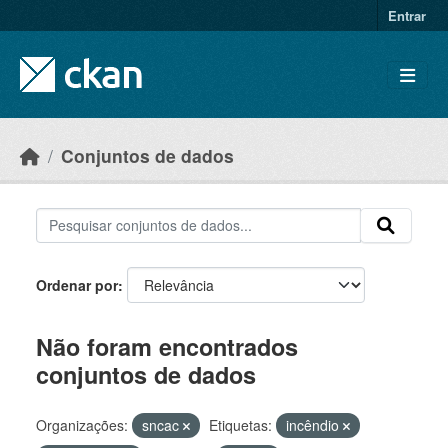
Skip to main content
Entrar
Conjuntos de dados
Ordenar por
Não foram encontrados
conjuntos de dados
Organizações:
sncac
Etiquetas:
incêndio