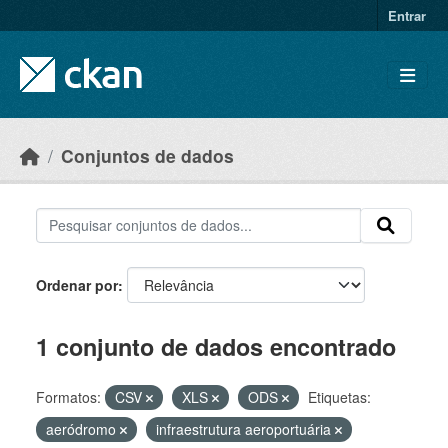
Skip to main content
Entrar
Conjuntos de dados
Ordenar por
1 conjunto de dados encontrado
Formatos:
CSV
XLS
ODS
Etiquetas:
aeródromo
infraestrutura aeroportuária