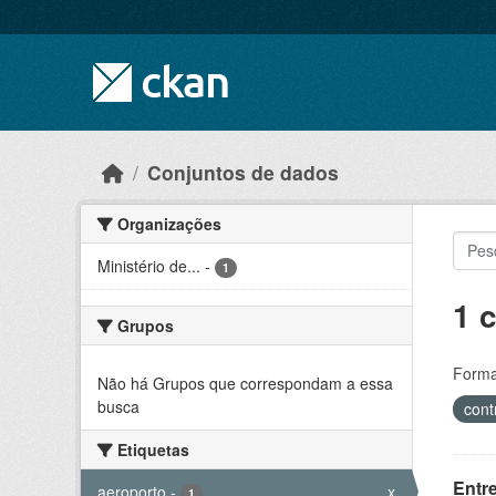
Skip to main content
Conjuntos de dados
Organizações
Ministério de...
-
1
1 
Grupos
Forma
Não há Grupos que correspondam a essa
busca
cont
Etiquetas
Entr
aeroporto
-
x
1