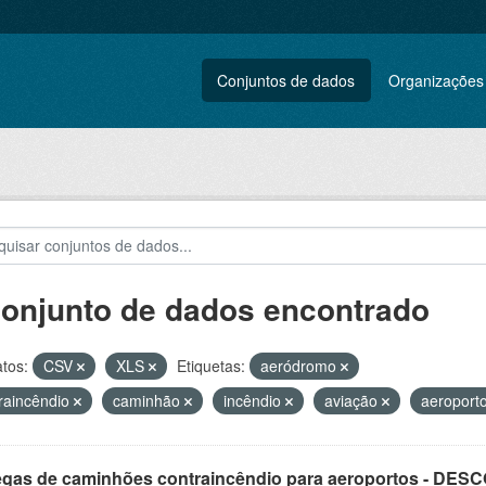
Conjuntos de dados
Organizações
conjunto de dados encontrado
tos:
CSV
XLS
Etiquetas:
aeródromo
raincêndio
caminhão
incêndio
aviação
aeroport
egas de caminhões contraincêndio para aeroportos - DE