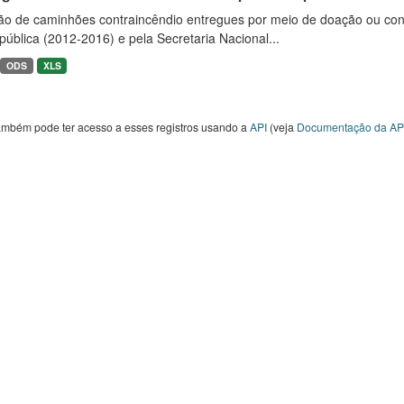
ão de caminhões contraincêndio entregues por meio de doação ou convê
ública (2012-2016) e pela Secretaria Nacional...
ODS
XLS
ambém pode ter acesso a esses registros usando a
API
(veja
Documentação da AP