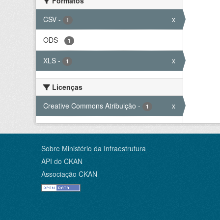
Formatos
CSV
-
x
1
ODS
-
1
XLS
-
x
1
Licenças
Creative Commons Atribuição
-
x
1
Sobre Ministério da Infraestrutura
API do CKAN
Associação CKAN