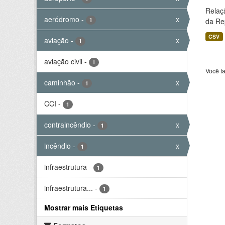
Relaç
aeródromo
-
x
1
da Rep
CSV
aviação
-
x
1
aviação civil
-
1
Você t
caminhão
-
x
1
CCI
-
1
contraincêndio
-
x
1
incêndio
-
x
1
infraestrutura
-
1
infraestrutura...
-
1
Mostrar mais Etiquetas