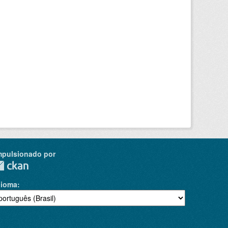
mpulsionado por
dioma