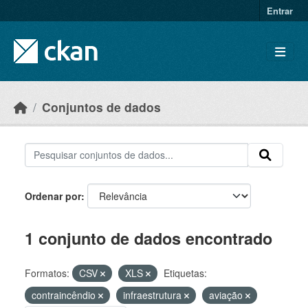
Skip to main content
Entrar
Conjuntos de dados
Ordenar por
1 conjunto de dados encontrado
Formatos:
CSV
XLS
Etiquetas:
contraincêndio
infraestrutura
aviação