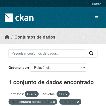
Skip to main content
Entrar
Conjuntos de dados
Ordenar por
1 conjunto de dados encontrado
Formatos:
CSV
Etiquetas:
CCI
infraestrutura aeroportuária
aeroporto