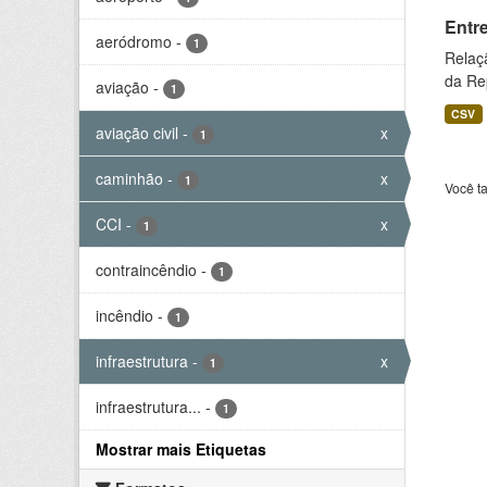
Entr
aeródromo
-
1
Relaç
da Rep
aviação
-
1
CSV
aviação civil
-
x
1
caminhão
-
x
1
Você t
CCI
-
x
1
contraincêndio
-
1
incêndio
-
1
infraestrutura
-
x
1
infraestrutura...
-
1
Mostrar mais Etiquetas