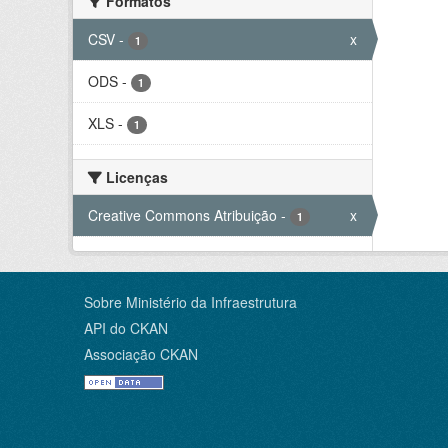
Formatos
CSV
-
x
1
ODS
-
1
XLS
-
1
Licenças
Creative Commons Atribuição
-
x
1
Sobre Ministério da Infraestrutura
API do CKAN
Associação CKAN