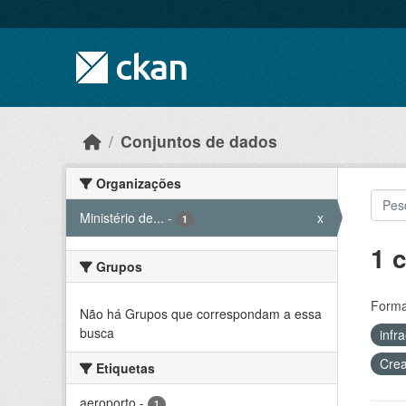
Skip to main content
Conjuntos de dados
Organizações
Ministério de...
-
x
1
1 
Grupos
Forma
Não há Grupos que correspondam a essa
busca
infr
Crea
Etiquetas
aeroporto
-
1