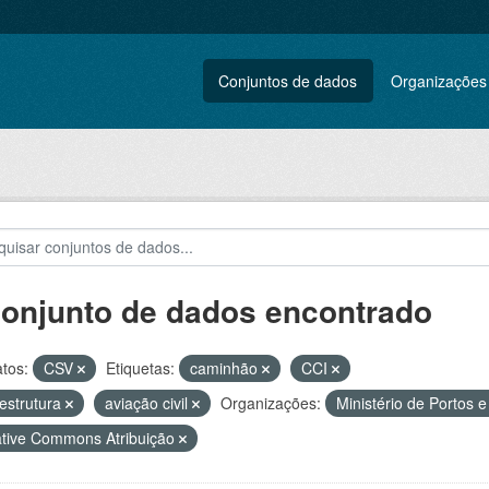
Conjuntos de dados
Organizações
conjunto de dados encontrado
tos:
CSV
Etiquetas:
caminhão
CCI
aestrutura
aviação civil
Organizações:
Ministério de Portos 
tive Commons Atribuição