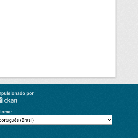
mpulsionado por
dioma