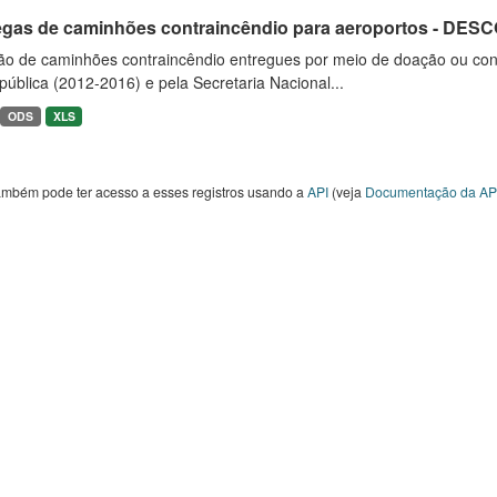
egas de caminhões contraincêndio para aeroportos - DE
ão de caminhões contraincêndio entregues por meio de doação ou convê
ública (2012-2016) e pela Secretaria Nacional...
ODS
XLS
ambém pode ter acesso a esses registros usando a
API
(veja
Documentação da AP