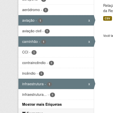
Relaç
aeródromo
-
1
da Rep
CSV
aviação
-
x
1
aviação civil
-
1
Você t
caminhão
-
x
1
CCI
-
1
contraincêndio
-
1
incêndio
-
1
infraestrutura
-
x
1
infraestrutura...
-
1
Mostrar mais Etiquetas