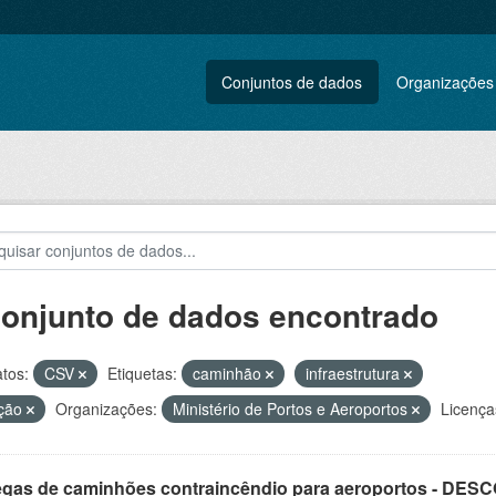
Conjuntos de dados
Organizações
conjunto de dados encontrado
tos:
CSV
Etiquetas:
caminhão
infraestrutura
ação
Organizações:
Ministério de Portos e Aeroportos
Licença
egas de caminhões contraincêndio para aeroportos - DE