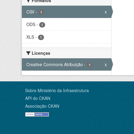
Formatos
CSV
-
x
1
ODS
-
1
XLS
-
1
Licenças
Creative Commons Atribuição
-
x
1
Sobre Ministério da Infraestrutura
API do CKAN
Associação CKAN