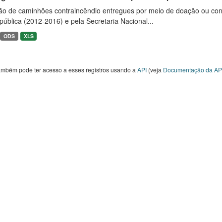
ão de caminhões contraincêndio entregues por meio de doação ou convê
ública (2012-2016) e pela Secretaria Nacional...
ODS
XLS
ambém pode ter acesso a esses registros usando a
API
(veja
Documentação da AP