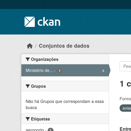
Skip to main content
Conjuntos de dados
Organizações
Ministério de...
-
x
1
1 
Grupos
Forma
Não há Grupos que correspondam a essa
busca
avi
Etiquetas
Entr
aeroporto
-
1