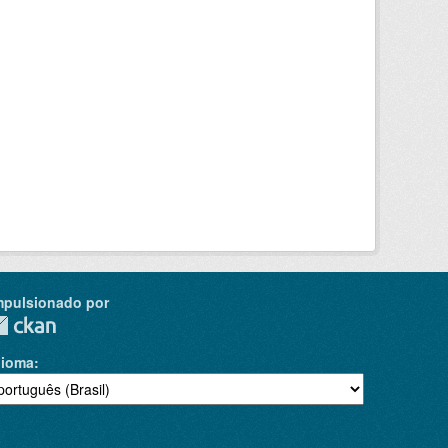
mpulsionado por
dioma