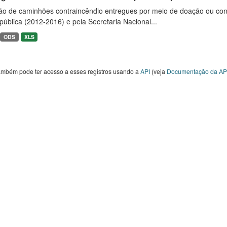
ão de caminhões contraincêndio entregues por meio de doação ou convê
ública (2012-2016) e pela Secretaria Nacional...
ODS
XLS
ambém pode ter acesso a esses registros usando a
API
(veja
Documentação da AP