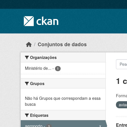
Skip to main content
Conjuntos de dados
Organizações
Ministério de...
-
1
1 
Grupos
Forma
Não há Grupos que correspondam a essa
busca
avi
Etiquetas
Entr
aeroporto
-
x
1