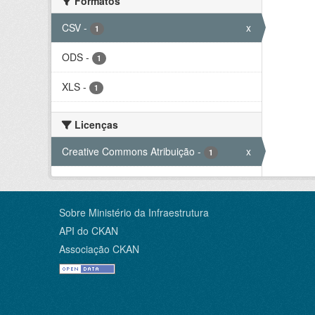
Formatos
CSV
-
x
1
ODS
-
1
XLS
-
1
Licenças
Creative Commons Atribuição
-
x
1
Sobre Ministério da Infraestrutura
API do CKAN
Associação CKAN