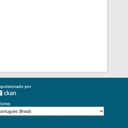
mpulsionado por
dioma