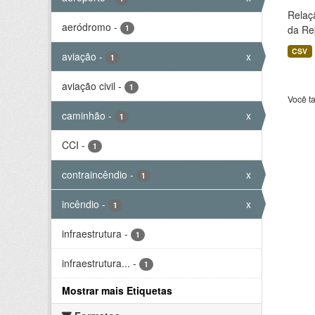
Relaç
aeródromo
-
1
da Rep
CSV
aviação
-
x
1
aviação civil
-
1
Você t
caminhão
-
x
1
CCI
-
1
contraincêndio
-
x
1
incêndio
-
x
1
infraestrutura
-
1
infraestrutura...
-
1
Mostrar mais Etiquetas