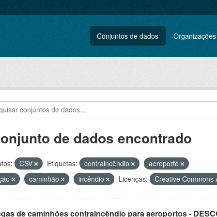
Conjuntos de dados
Organizações
conjunto de dados encontrado
tos:
CSV
Etiquetas:
contraincêndio
aeroporto
ação
caminhão
incêndio
Licenças:
Creative Commons A
egas de caminhões contraincêndio para aeroportos - DE