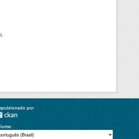
I
).
mpulsionado por
dioma