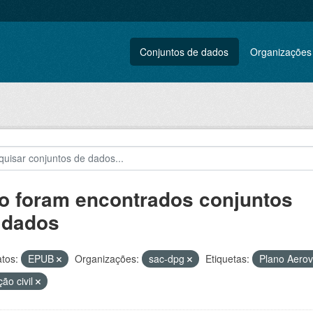
Conjuntos de dados
Organizações
o foram encontrados conjuntos
 dados
tos:
EPUB
Organizações:
sac-dpg
Etiquetas:
Plano Aerov
ção civil