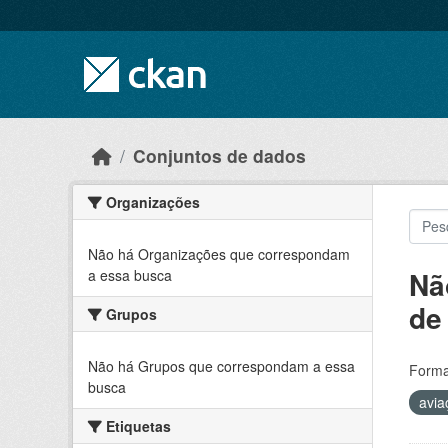
Skip to main content
Conjuntos de dados
Organizações
Não há Organizações que correspondam
Nã
a essa busca
de
Grupos
Não há Grupos que correspondam a essa
Forma
busca
avia
Etiquetas