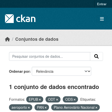
Skip to main content
Entrar
Conjuntos de dados
Ordenar por
1 conjunto de dados encontrado
Formatos:
EPUB
ODT
ODS
Etiquetas:
aeroporto
PAN
Plano Aeroviário Nacional