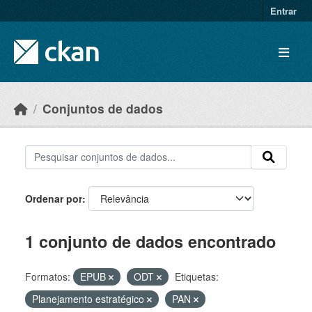
Skip to main content
Entrar
Conjuntos de dados
Ordenar por
1 conjunto de dados encontrado
Formatos:
EPUB
ODT
Etiquetas:
Planejamento estratégico
PAN