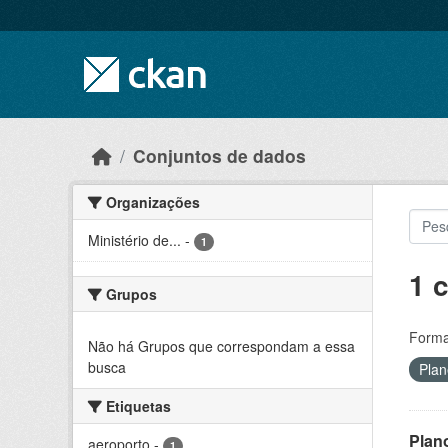
Skip to main content
Conjuntos de dados
Organizações
Ministério de...
-
1
1 
Grupos
Forma
Não há Grupos que correspondam a essa
busca
Pla
Etiquetas
Plan
aeroporto
-
1