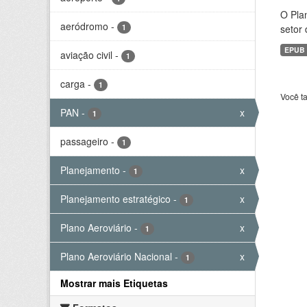
O Plan
aeródromo
-
1
setor 
EPUB
aviação civil
-
1
carga
-
1
Você t
PAN
-
x
1
passageiro
-
1
Planejamento
-
x
1
Planejamento estratégico
-
x
1
Plano Aeroviário
-
x
1
Plano Aeroviário Nacional
-
x
1
Mostrar mais Etiquetas