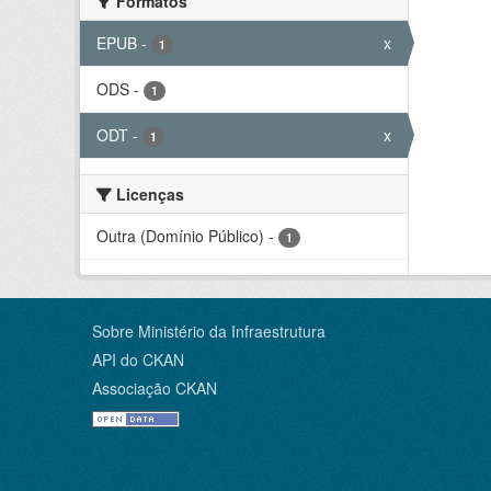
Formatos
EPUB
-
x
1
ODS
-
1
ODT
-
x
1
Licenças
Outra (Domínio Público)
-
1
Sobre Ministério da Infraestrutura
API do CKAN
Associação CKAN