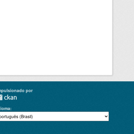
mpulsionado por
dioma