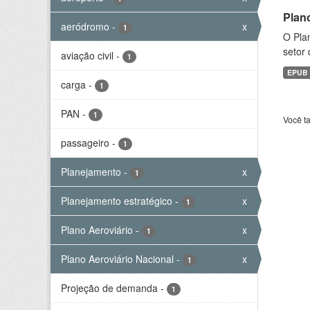
Plan
aeródromo
-
x
1
O Plan
setor 
aviação civil
-
1
EPUB
carga
-
1
PAN
-
1
Você t
passageiro
-
1
Planejamento
-
x
1
Planejamento estratégico
-
x
1
Plano Aeroviário
-
x
1
Plano Aeroviário Nacional
-
x
1
Projeção de demanda
-
1