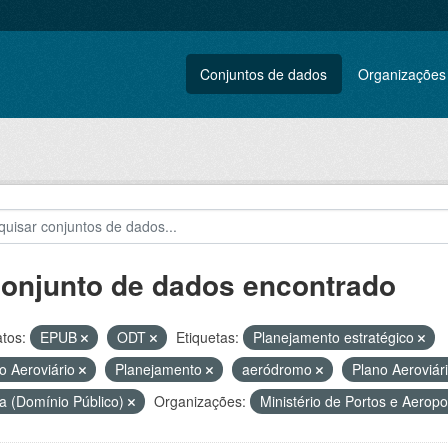
Conjuntos de dados
Organizações
conjunto de dados encontrado
tos:
EPUB
ODT
Etiquetas:
Planejamento estratégico
o Aeroviário
Planejamento
aeródromo
Plano Aeroviár
a (Domínio Público)
Organizações:
Ministério de Portos e Aerop