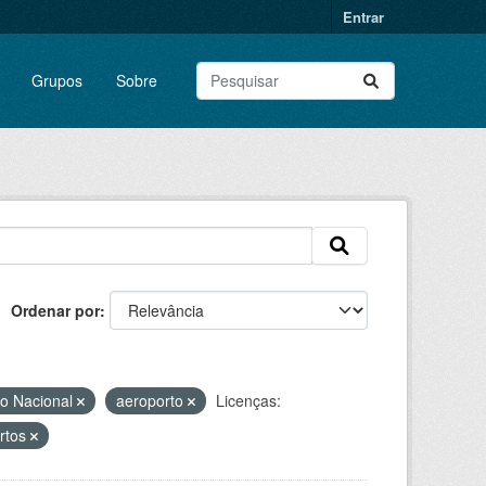
Entrar
Grupos
Sobre
Ordenar por
io Nacional
aeroporto
Licenças:
ortos