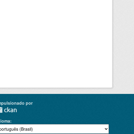
mpulsionado por
dioma