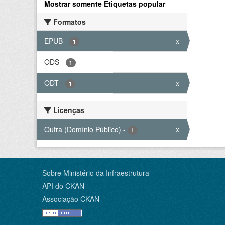
Mostrar somente Etiquetas popular
Formatos
EPUB
-
x
1
ODS
-
1
ODT
-
x
1
Licenças
Outra (Domínio Público)
-
x
1
Sobre Ministério da Infraestrutura
API do CKAN
Associação CKAN