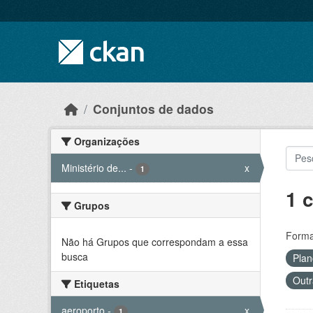
Skip to main content
Conjuntos de dados
Organizações
Ministério de...
-
x
1
1 
Grupos
Forma
Não há Grupos que correspondam a essa
busca
Plan
Outr
Etiquetas
aeroporto
-
x
1