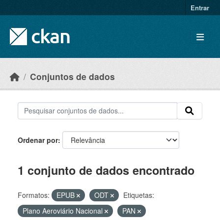
Skip to main content
Entrar
Conjuntos de dados
Ordenar por
1 conjunto de dados encontrado
Formatos:
EPUB
ODT
Etiquetas:
Plano Aeroviário Nacional
PAN