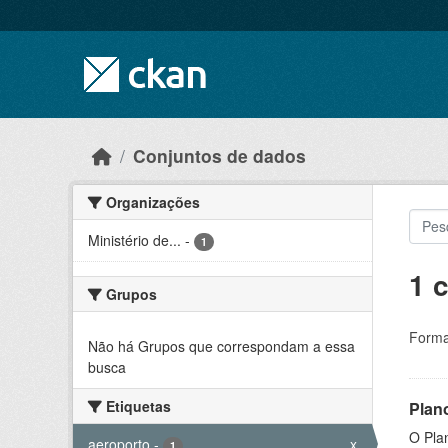
Skip to main content
Conjuntos de dados
Organizações
Ministério de...
-
1
1 
Grupos
Forma
Não há Grupos que correspondam a essa
busca
Etiquetas
Plan
O Plan
aeroporto
-
x
1