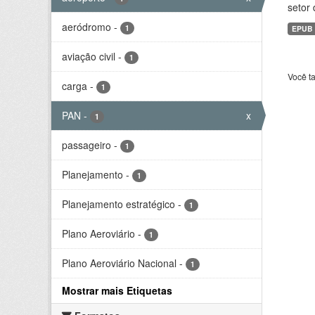
setor 
aeródromo
-
1
EPUB
aviação civil
-
1
Você t
carga
-
1
PAN
-
x
1
passageiro
-
1
Planejamento
-
1
Planejamento estratégico
-
1
Plano Aeroviário
-
1
Plano Aeroviário Nacional
-
1
Mostrar mais Etiquetas