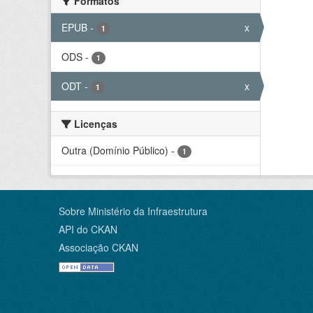
Formatos
EPUB
-
x
1
ODS
-
1
ODT
-
x
1
Licenças
Outra (Domínio Público)
-
1
Sobre Ministério da Infraestrutura
API do CKAN
Associação CKAN