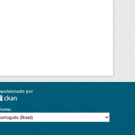
mpulsionado por
dioma