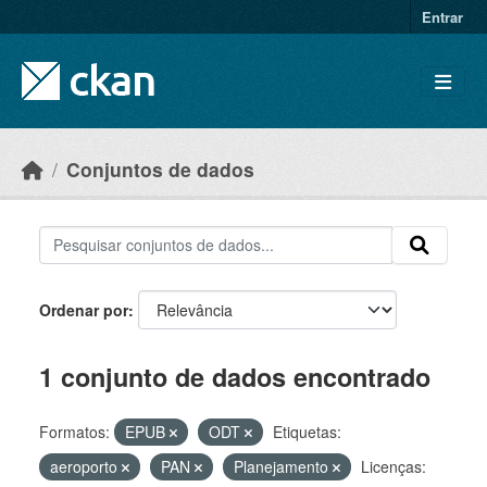
Skip to main content
Entrar
Conjuntos de dados
Ordenar por
1 conjunto de dados encontrado
Formatos:
EPUB
ODT
Etiquetas:
aeroporto
PAN
Planejamento
Licenças: