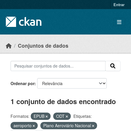
Skip to main content
Entrar
Conjuntos de dados
Ordenar por
1 conjunto de dados encontrado
Formatos:
EPUB
ODT
Etiquetas:
aeroporto
Plano Aeroviário Nacional