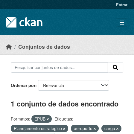
Skip to main content
Entrar
Conjuntos de dados
Ordenar por
1 conjunto de dados encontrado
Formatos:
EPUB
Etiquetas:
Planejamento estratégico
aeroporto
carga