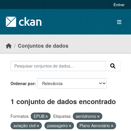
Skip to main content
Entrar
Conjuntos de dados
Ordenar por
1 conjunto de dados encontrado
Formatos:
EPUB
Etiquetas:
aeródromo
aviação civil
passageiro
Plano Aeroviário