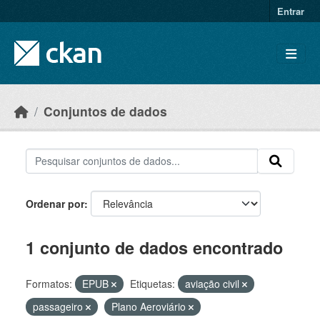
Skip to main content
Entrar
Conjuntos de dados
Ordenar por
1 conjunto de dados encontrado
Formatos:
EPUB
Etiquetas:
aviação civil
passageiro
Plano Aeroviário