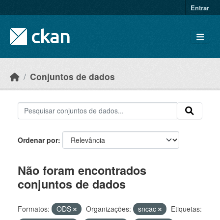
Skip to main content
Entrar
Conjuntos de dados
Ordenar por
Não foram encontrados
conjuntos de dados
Formatos:
ODS
Organizações:
sncac
Etiquetas: