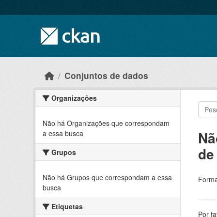
Skip to main content
Conjuntos de dados
Organizações
Não há Organizações que correspondam
Nã
a essa busca
de
Grupos
Não há Grupos que correspondam a essa
Forma
busca
Etiquetas
Por f