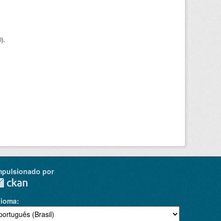
I
).
mpulsionado por
dioma