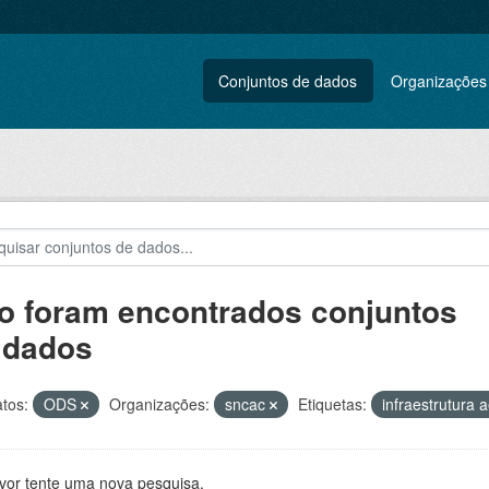
Conjuntos de dados
Organizações
o foram encontrados conjuntos
 dados
tos:
ODS
Organizações:
sncac
Etiquetas:
infraestrutura 
avor tente uma nova pesquisa.