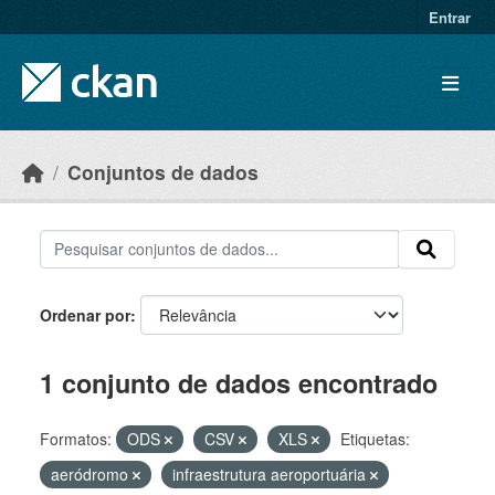
Skip to main content
Entrar
Conjuntos de dados
Ordenar por
1 conjunto de dados encontrado
Formatos:
ODS
CSV
XLS
Etiquetas:
aeródromo
infraestrutura aeroportuária