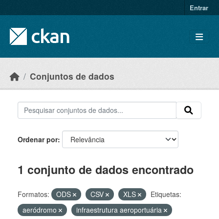
Skip to main content
Entrar
Conjuntos de dados
Ordenar por
1 conjunto de dados encontrado
Formatos:
ODS
CSV
XLS
Etiquetas:
aeródromo
infraestrutura aeroportuária