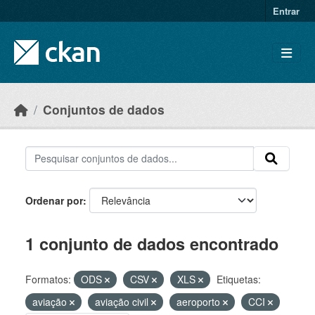
Skip to main content
Entrar
Conjuntos de dados
Ordenar por
1 conjunto de dados encontrado
Formatos:
ODS
CSV
XLS
Etiquetas:
aviação
aviação civil
aeroporto
CCI