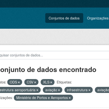
Conjuntos de dados
Organizações
conjunto de dados encontrado
tos:
ODS
CSV
XLS
Etiquetas:
aestrutura aeroportuária
aviação
infraestrutura
aviação
izações:
Ministério de Portos e Aeroportos