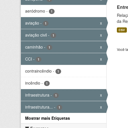
Entr
aeródromo
-
1
Relaç
da Rep
aviação
-
x
1
CSV
aviação civil
-
x
1
caminhão
-
x
1
Você t
CCI
-
x
1
contraincêndio
-
1
incêndio
-
1
infraestrutura
-
x
1
infraestrutura...
-
x
1
Mostrar mais Etiquetas