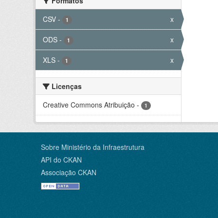
Formatos
CSV
-
x
1
ODS
-
x
1
XLS
-
x
1
Licenças
Creative Commons Atribuição
-
1
Sobre Ministério da Infraestrutura
API do CKAN
Associação CKAN