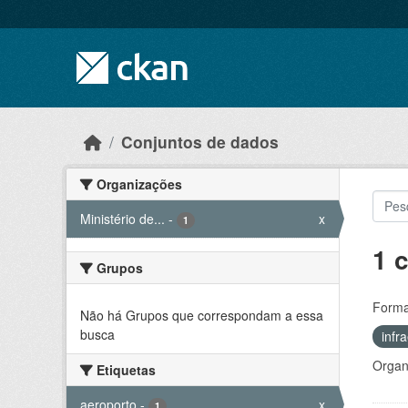
Skip to main content
Conjuntos de dados
Organizações
Ministério de...
-
x
1
1 
Grupos
Forma
Não há Grupos que correspondam a essa
busca
infr
Organ
Etiquetas
aeroporto
-
x
1