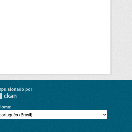
mpulsionado por
dioma