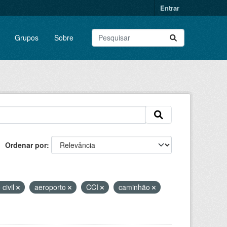
Entrar
Grupos
Sobre
Ordenar por
 civil
aeroporto
CCI
caminhão