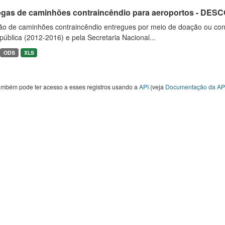
egas de caminhões contraincêndio para aeroportos - DE
ão de caminhões contraincêndio entregues por meio de doação ou convê
ública (2012-2016) e pela Secretaria Nacional...
ODS
XLS
ambém pode ter acesso a esses registros usando a
API
(veja
Documentação da AP