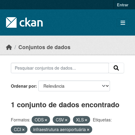
Skip to main content
Entrar
Conjuntos de dados
Ordenar por
1 conjunto de dados encontrado
Formatos:
ODS
CSV
XLS
Etiquetas:
CCI
infraestrutura aeroportuária