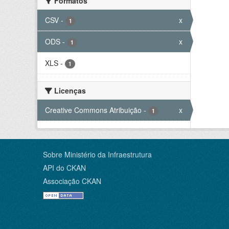
Formatos
CSV
-
x
1
ODS
-
x
1
XLS
-
1
Licenças
Creative Commons Atribuição
-
x
1
Sobre Ministério da Infraestrutura
API do CKAN
Associação CKAN