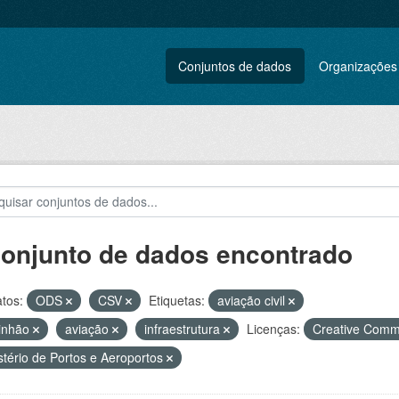
Conjuntos de dados
Organizações
conjunto de dados encontrado
tos:
ODS
CSV
Etiquetas:
aviação civil
inhão
aviação
infraestrutura
Licenças:
Creative Comm
stério de Portos e Aeroportos