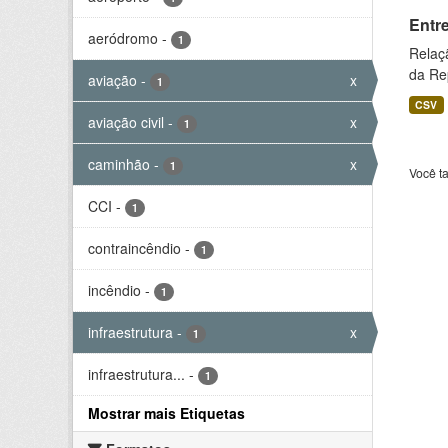
Entr
aeródromo
-
1
Relaç
da Rep
aviação
-
x
1
CSV
aviação civil
-
x
1
caminhão
-
x
1
Você t
CCI
-
1
contraincêndio
-
1
incêndio
-
1
infraestrutura
-
x
1
infraestrutura...
-
1
Mostrar mais Etiquetas