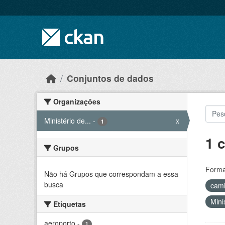
Skip to main content
Conjuntos de dados
Organizações
Ministério de...
-
x
1
1 
Grupos
Forma
Não há Grupos que correspondam a essa
busca
cam
Mini
Etiquetas
aeroporto
-
1