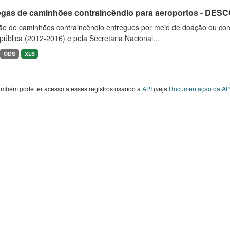
egas de caminhões contraincêndio para aeroportos - DE
ão de caminhões contraincêndio entregues por meio de doação ou convê
ública (2012-2016) e pela Secretaria Nacional...
ODS
XLS
ambém pode ter acesso a esses registros usando a
API
(veja
Documentação da AP