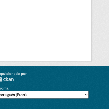
mpulsionado por
dioma