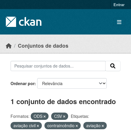
Skip to main content
Entrar
Conjuntos de dados
Ordenar por
1 conjunto de dados encontrado
Formatos:
ODS
CSV
Etiquetas:
aviação civil
contraincêndio
aviação