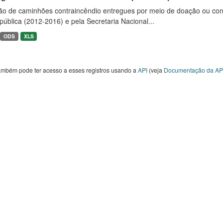
ão de caminhões contraincêndio entregues por meio de doação ou convê
ública (2012-2016) e pela Secretaria Nacional...
ODS
XLS
ambém pode ter acesso a esses registros usando a
API
(veja
Documentação da AP