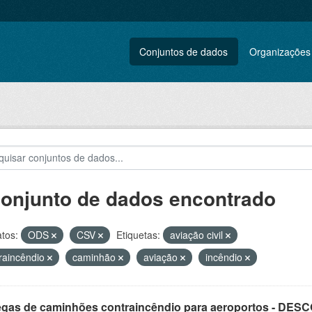
Conjuntos de dados
Organizações
conjunto de dados encontrado
tos:
ODS
CSV
Etiquetas:
aviação civil
raincêndio
caminhão
aviação
incêndio
egas de caminhões contraincêndio para aeroportos - DE