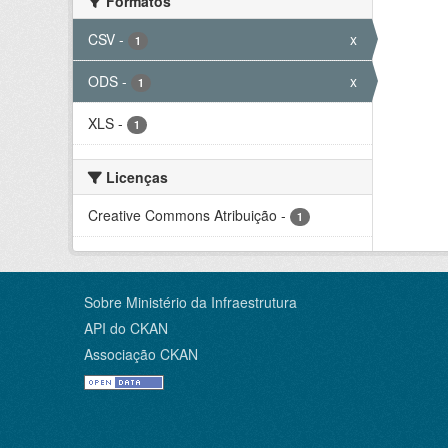
Formatos
CSV
-
x
1
ODS
-
x
1
XLS
-
1
Licenças
Creative Commons Atribuição
-
1
Sobre Ministério da Infraestrutura
API do CKAN
Associação CKAN