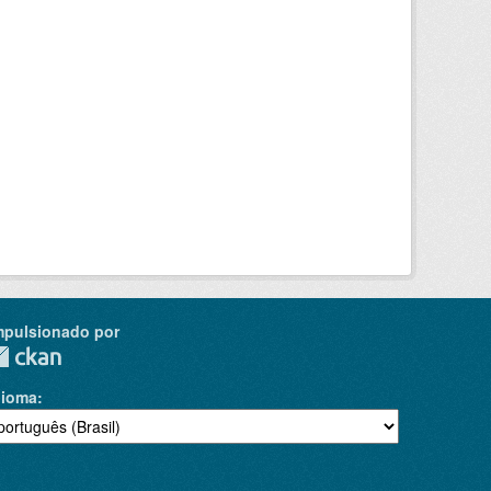
mpulsionado por
dioma