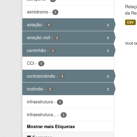
Relaç
aeródromo
-
1
da Rep
CSV
aviação
-
x
1
aviação civil
-
x
1
Você t
caminhão
-
x
1
CCI
-
1
contraincêndio
-
x
1
incêndio
-
x
1
infraestrutura
-
1
infraestrutura...
-
1
Mostrar mais Etiquetas