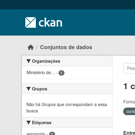
Skip to main content
Conjuntos de dados
Organizações
Ministério de...
-
1
1 
Grupos
Forma
Não há Grupos que correspondam a essa
busca
cont
Etiquetas
Entr
aeroporto
-
1