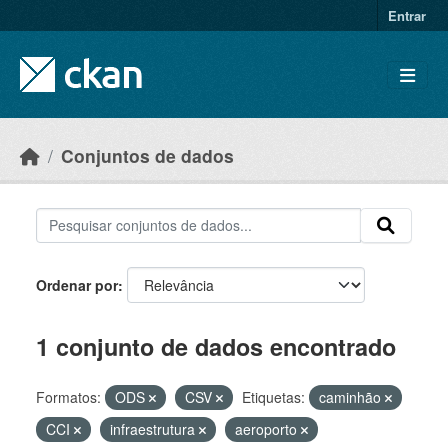
Skip to main content
Entrar
Conjuntos de dados
Ordenar por
1 conjunto de dados encontrado
Formatos:
ODS
CSV
Etiquetas:
caminhão
CCI
infraestrutura
aeroporto