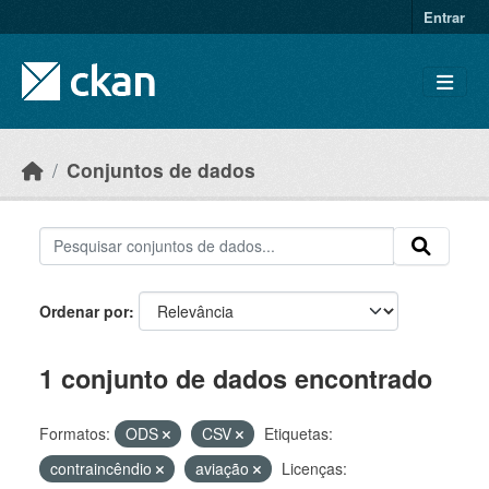
Skip to main content
Entrar
Conjuntos de dados
Ordenar por
1 conjunto de dados encontrado
Formatos:
ODS
CSV
Etiquetas:
contraincêndio
aviação
Licenças: