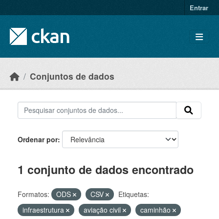
Skip to main content
Entrar
Conjuntos de dados
Ordenar por
1 conjunto de dados encontrado
Formatos:
ODS
CSV
Etiquetas:
infraestrutura
aviação civil
caminhão