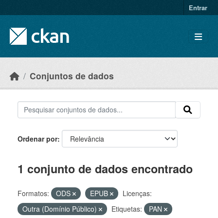
Skip to main content
Entrar
Conjuntos de dados
Ordenar por
1 conjunto de dados encontrado
Formatos:
ODS
EPUB
Licenças:
Outra (Domínio Público)
Etiquetas:
PAN