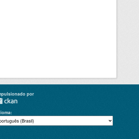
mpulsionado por
dioma