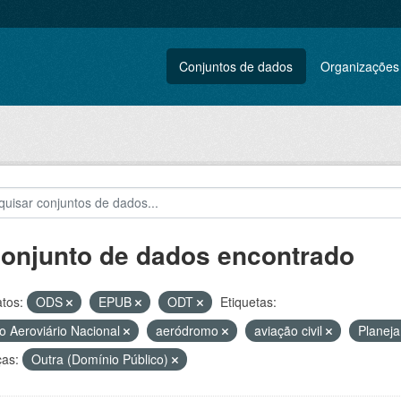
Conjuntos de dados
Organizações
conjunto de dados encontrado
tos:
ODS
EPUB
ODT
Etiquetas:
o Aeroviário Nacional
aeródromo
aviação civil
Planeja
ças:
Outra (Domínio Público)