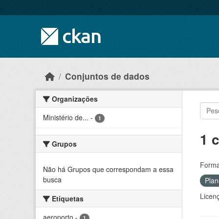
Skip to main content
Conjuntos de dados
Organizações
Ministério de...
-
1
1 
Grupos
Forma
Não há Grupos que correspondam a essa
busca
Plan
Licen
Etiquetas
aeroporto
-
1