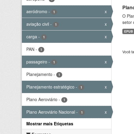
Plan
aeródromo
-
x
1
O Plan
setor 
aviação civil
-
x
1
EPUB
carga
-
x
1
PAN
-
1
Você t
passageiro
-
x
1
Planejamento
-
1
Planejamento estratégico
-
x
1
Plano Aeroviário
-
1
Plano Aeroviário Nacional
-
x
1
Mostrar mais Etiquetas