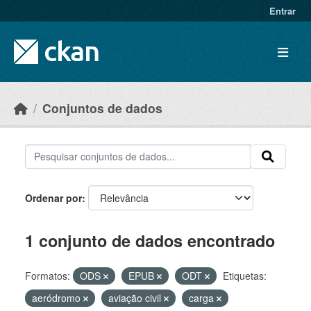
Skip to main content
Entrar
Conjuntos de dados
Ordenar por
1 conjunto de dados encontrado
Formatos:
ODS
EPUB
ODT
Etiquetas:
aeródromo
aviação civil
carga