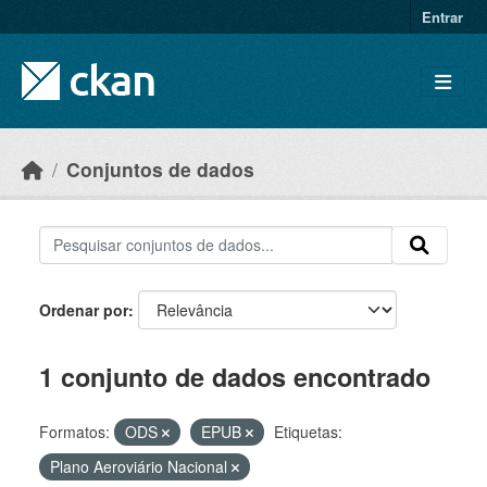
Skip to main content
Entrar
Conjuntos de dados
Ordenar por
1 conjunto de dados encontrado
Formatos:
ODS
EPUB
Etiquetas:
Plano Aeroviário Nacional