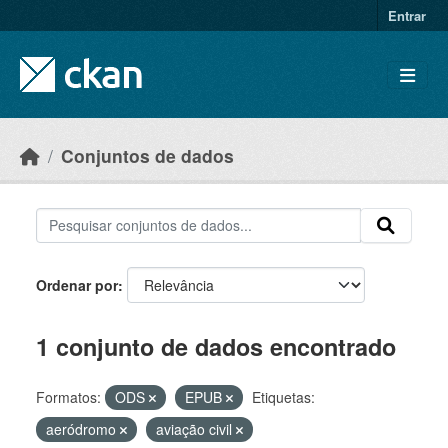
Skip to main content
Entrar
Conjuntos de dados
Ordenar por
1 conjunto de dados encontrado
Formatos:
ODS
EPUB
Etiquetas:
aeródromo
aviação civil