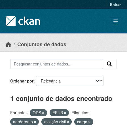
Skip to main content
Entrar
Conjuntos de dados
Ordenar por
1 conjunto de dados encontrado
Formatos:
ODS
EPUB
Etiquetas:
aeródromo
aviação civil
carga