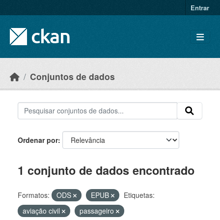
Skip to main content
Entrar
Conjuntos de dados
Ordenar por
1 conjunto de dados encontrado
Formatos:
ODS
EPUB
Etiquetas:
aviação civil
passageiro