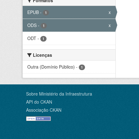
Formatos
EPUB
-
x
1
ODS
-
x
1
ODT
-
1
Licenças
Outra (Domínio Público)
-
1
Sobre Ministério da Infraestrutura
API do CKAN
Associação CKAN