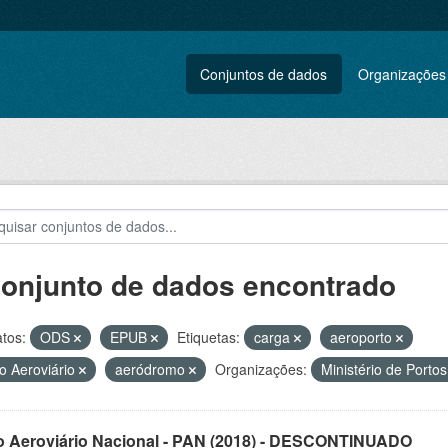
Conjuntos de dados
Organizações
conjunto de dados encontrado
tos:
ODS
EPUB
Etiquetas:
carga
aeroporto
o Aeroviário
aeródromo
Organizações:
Ministério de Porto
o Aeroviário Nacional - PAN (2018) - DESCONTINUADO