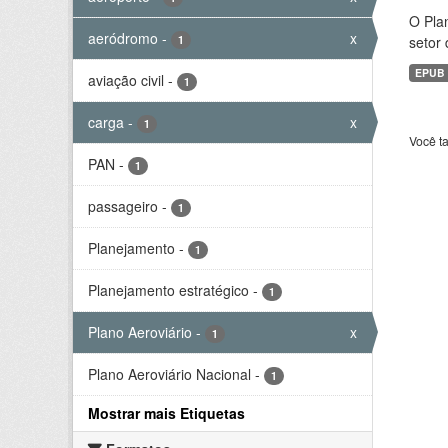
O Plan
aeródromo
-
x
1
setor 
EPUB
aviação civil
-
1
carga
-
x
1
Você t
PAN
-
1
passageiro
-
1
Planejamento
-
1
Planejamento estratégico
-
1
Plano Aeroviário
-
x
1
Plano Aeroviário Nacional
-
1
Mostrar mais Etiquetas