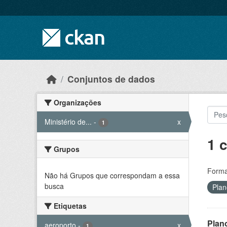
Skip to main content
Conjuntos de dados
Organizações
Ministério de...
-
x
1
1 
Grupos
Forma
Não há Grupos que correspondam a essa
busca
Plan
Etiquetas
Plan
aeroporto
-
x
1