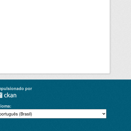
mpulsionado por
dioma