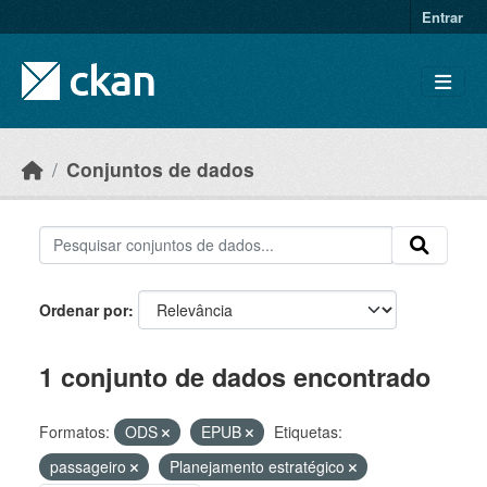
Skip to main content
Entrar
Conjuntos de dados
Ordenar por
1 conjunto de dados encontrado
Formatos:
ODS
EPUB
Etiquetas:
passageiro
Planejamento estratégico