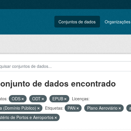
Conjuntos de dados
Organizações
conjunto de dados encontrado
tos:
ODS
ODT
EPUB
Licenças:
a (Domínio Público)
Etiquetas:
PAN
Plano Aeroviário
stério de Portos e Aeroportos