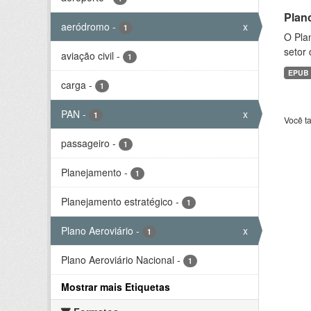
Plan
aeródromo
-
x
1
O Plan
setor 
aviação civil
-
1
EPUB
carga
-
1
PAN
-
x
1
Você t
passageiro
-
1
Planejamento
-
1
Planejamento estratégico
-
1
Plano Aeroviário
-
x
1
Plano Aeroviário Nacional
-
1
Mostrar mais Etiquetas