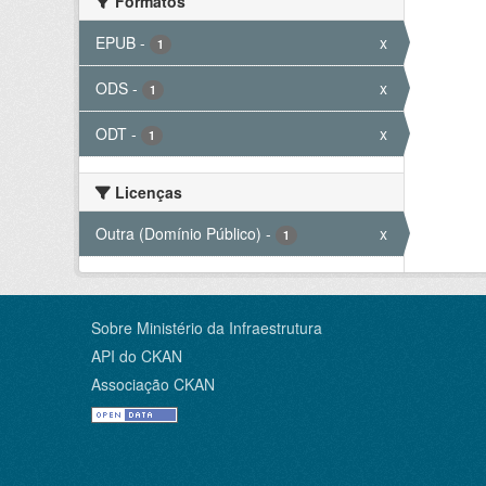
Formatos
EPUB
-
x
1
ODS
-
x
1
ODT
-
x
1
Licenças
Outra (Domínio Público)
-
x
1
Sobre Ministério da Infraestrutura
API do CKAN
Associação CKAN