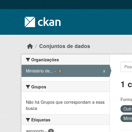
Skip to main content
Conjuntos de dados
Organizações
Ministério de...
-
x
1
1 
Grupos
Forma
Não há Grupos que correspondam a essa
busca
Outr
Mini
Etiquetas
aeroporto
-
1