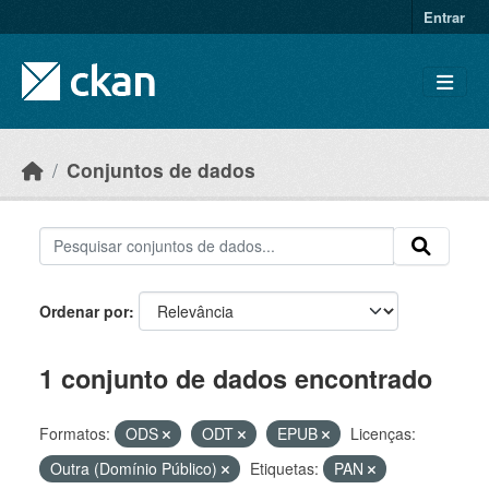
Skip to main content
Entrar
Conjuntos de dados
Ordenar por
1 conjunto de dados encontrado
Formatos:
ODS
ODT
EPUB
Licenças:
Outra (Domínio Público)
Etiquetas:
PAN