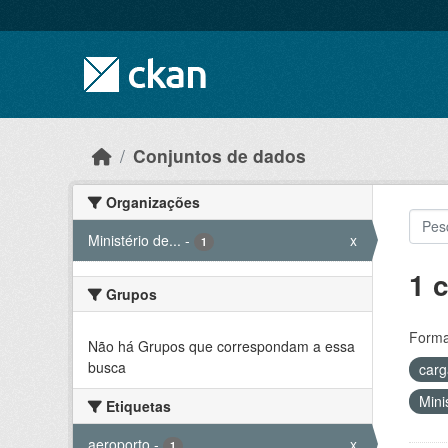
Skip to main content
Conjuntos de dados
Organizações
Ministério de...
-
x
1
1 
Grupos
Forma
Não há Grupos que correspondam a essa
busca
car
Mini
Etiquetas
aeroporto
-
x
1