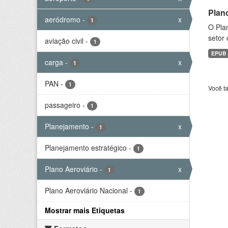
Plan
aeródromo
-
x
1
O Plan
setor 
aviação civil
-
1
EPUB
carga
-
x
1
PAN
-
1
Você t
passageiro
-
1
Planejamento
-
x
1
Planejamento estratégico
-
1
Plano Aeroviário
-
x
1
Plano Aeroviário Nacional
-
1
Mostrar mais Etiquetas