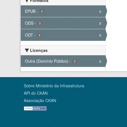
Formatos
EPUB
-
x
1
ODS
-
x
1
ODT
-
x
1
Licenças
Outra (Domínio Público)
-
x
1
Sobre Ministério da Infraestrutura
API do CKAN
Associação CKAN