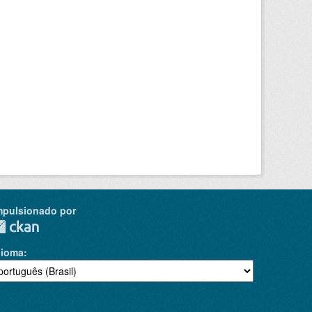
mpulsionado por
dioma