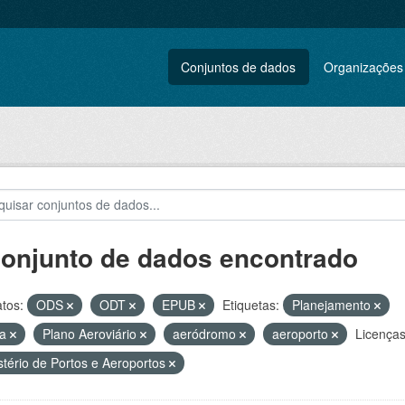
Conjuntos de dados
Organizações
conjunto de dados encontrado
tos:
ODS
ODT
EPUB
Etiquetas:
Planejamento
ga
Plano Aeroviário
aeródromo
aeroporto
Licenças
stério de Portos e Aeroportos