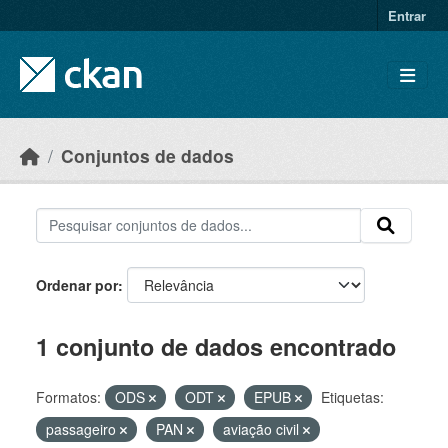
Skip to main content
Entrar
Conjuntos de dados
Ordenar por
1 conjunto de dados encontrado
Formatos:
ODS
ODT
EPUB
Etiquetas:
passageiro
PAN
aviação civil