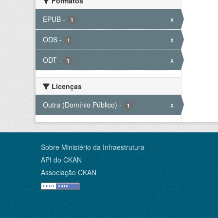
Formatos
EPUB
-
x
1
ODS
-
x
1
ODT
-
x
1
Licenças
Outra (Domínio Público)
-
x
1
Sobre Ministério da Infraestrutura
API do CKAN
Associação CKAN