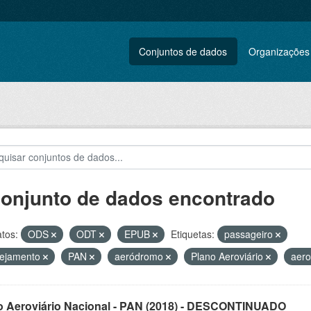
Conjuntos de dados
Organizações
conjunto de dados encontrado
tos:
ODS
ODT
EPUB
Etiquetas:
passageiro
nejamento
PAN
aeródromo
Plano Aeroviário
aero
o Aeroviário Nacional - PAN (2018) - DESCONTINUADO