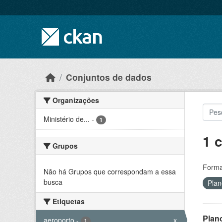
Skip to main content
Conjuntos de dados
Organizações
Ministério de...
-
1
1 
Grupos
Forma
Não há Grupos que correspondam a essa
busca
Pla
Etiquetas
Plan
aeroporto
-
x
1