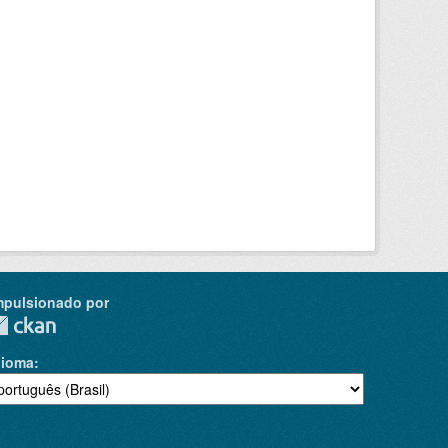
mpulsionado por
dioma