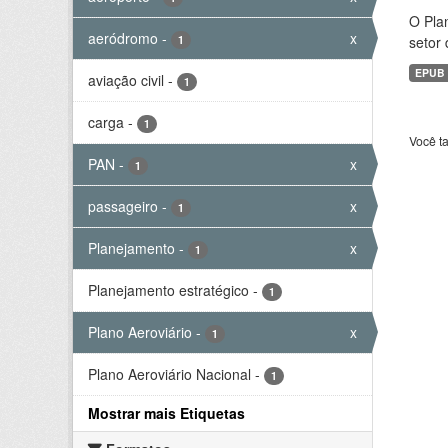
O Plan
aeródromo
-
x
1
setor 
EPUB
aviação civil
-
1
carga
-
1
Você t
PAN
-
x
1
passageiro
-
x
1
Planejamento
-
x
1
Planejamento estratégico
-
1
Plano Aeroviário
-
x
1
Plano Aeroviário Nacional
-
1
Mostrar mais Etiquetas