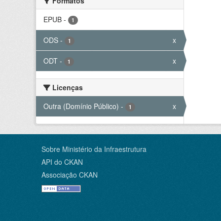
Formatos
EPUB
-
1
ODS
-
x
1
ODT
-
x
1
Licenças
Outra (Domínio Público)
-
x
1
Sobre Ministério da Infraestrutura
API do CKAN
Associação CKAN