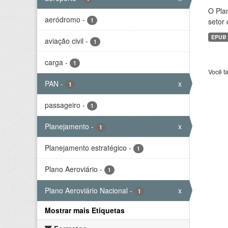
O Plan
aeródromo
-
1
setor 
EPUB
aviação civil
-
1
carga
-
1
Você t
PAN
-
x
1
passageiro
-
1
Planejamento
-
x
1
Planejamento estratégico
-
1
Plano Aeroviário
-
1
Plano Aeroviário Nacional
-
x
1
Mostrar mais Etiquetas