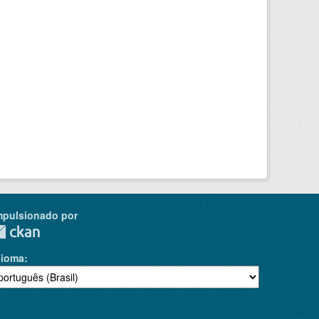
mpulsionado por
dioma