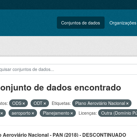
Conjuntos de dados
Organizações
conjunto de dados encontrado
tos:
ODS
ODT
Etiquetas:
Plano Aeroviário Nacional
N
aeroporto
Planejamento
Licenças:
Outra (Domínio Pú
o Aeroviário Nacional - PAN (2018) - DESCONTINUADO