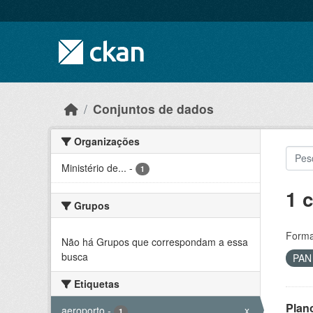
Skip to main content
Conjuntos de dados
Organizações
Ministério de...
-
1
1 
Grupos
Forma
Não há Grupos que correspondam a essa
busca
PA
Etiquetas
Plan
aeroporto
-
x
1